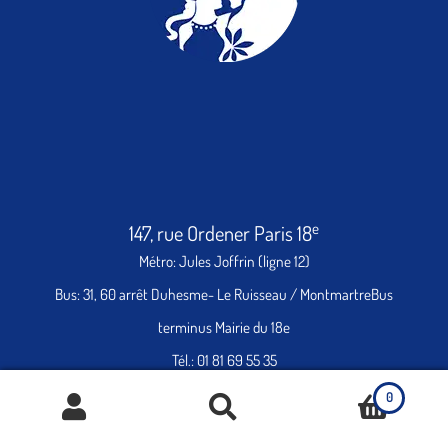
e
147, rue Ordener Paris 18
Métro: Jules Joffrin (ligne 12)
Bus: 31, 60 arrêt Duhesme- Le Ruisseau / MontmartreBus
terminus Mairie du 18e
Tél.: 01 81 69 55 35
Ouverture:
0
Du mardi au vendredi: de 10h30 à 13h45 et de