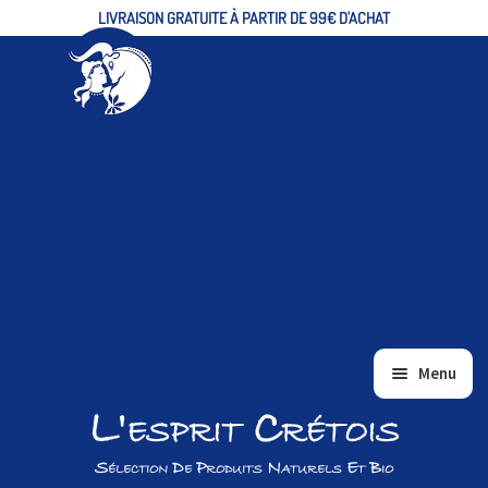
LIVRAISON GRATUITE À PARTIR DE 99€ D'ACHAT
Aller
Aller
Menu
à
au
L'esprit Crétois
ACCUEIL
la
contenu
navigation
ALIMENTAIRE/EPICERIE FINE
Sélection De Produits Naturels Et Bio