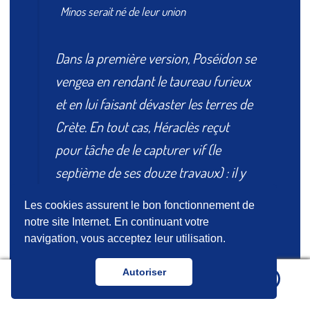
Minos serait né de leur union
Dans la première version, Poséidon se
vengea en rendant le taureau furieux
et en lui faisant dévaster les terres de
Crète. En tout cas, Héraclès reçut
pour tâche de le capturer vif (le
septième de ses douze travaux) : il y
parvint en sautant sur lui et en lui
Les cookies assurent le bon fonctionnement de
saisissant les cornes. Il revint
notre site Internet. En continuant votre
en Grèce sur le dos de l'animal à
navigation, vous acceptez leur utilisation.
travers la mer qui sépare
Autoriser
0
la Crète de Tyrinthe en Argolide, dont
le roi est Eurysthée. Celui-ci, ayant vu