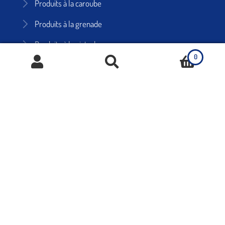
Produits à la caroube
Produits à la grenade
Produits à la pistache
0
Produits frais
Tisanes et infusions
Vinaigres balsamiques
Recherche
de
produits
Anti-Gaspi
Bien-être et Beauté
Cheveux
Corps
Huiles naturelles