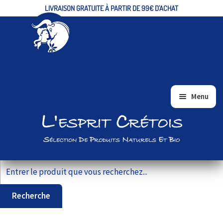
LIVRAISON GRATUITE À PARTIR DE 99€ D'ACHAT
Aller
Aller
Menu
à
au
L'esprit Crétois
ACCUEIL
la
contenu
navigation
ALIMENTAIRE/EPICERIE FINE
Sélection De Produits Naturels Et Bio
BIEN-ÊTRE ET BEAUTÉ
Recherche pour :
VRAC
COFFRETS CADEAUX
Recherche
PRODUITS BIO