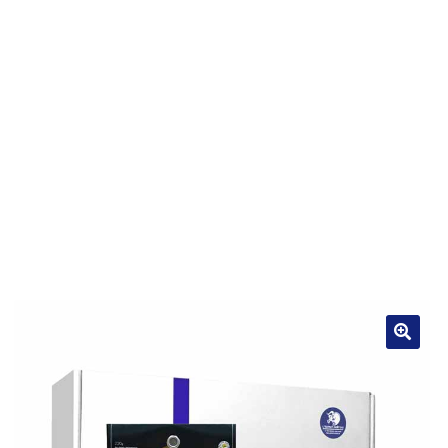
PROMOTIONS DU MOIS, JUSQU’À 50%!
UNE BOUTIQUE CRÉTOISE À PARIS
INFOS CRÈTE
PRODUITS ET BIENFAITS
CONTACT
AVIS CLIENTS
🔍