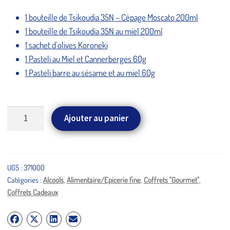
1 bouteille de Tsikoudia 35N – Cépage Moscato 200ml
1 bouteille de Tsikoudia 35N au miel 200ml
1 sachet d’olives Koroneki
1 Pasteli au Miel et Cannerberges 60g
1 Pasteli barre au sésame et au miel 60g
quantité
Ajouter au panier
de
Fermeture Estivale 2026
Coffret
gourmet
du 7 au 28 août inclus
"Yamas"
UGS :
371000
Catégories :
Alcools
,
Alimentaire/Epicerie fine
,
Coffrets "Gourmet"
,
Coffrets Cadeaux