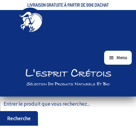
LIVRAISON GRATUITE À PARTIR DE 99€ D'ACHAT
Aller
Aller
Menu
à
au
L'esprit Crétois
ACCUEIL
la
contenu
navigation
ALIMENTAIRE/EPICERIE FINE
Sélection De Produits Naturels Et Bio
BIEN-ÊTRE ET BEAUTÉ
Recherche pour :
VRAC
COFFRETS CADEAUX
Recherche
PRODUITS BIO