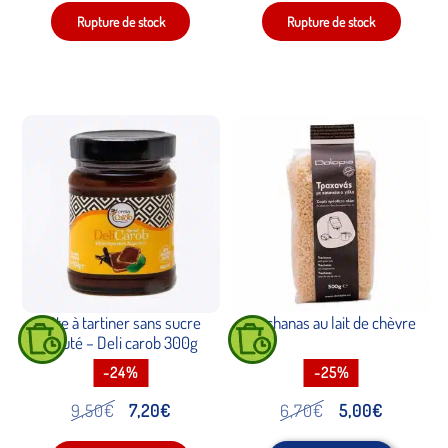
initial
actuel
initial
actuel
était :
est :
était :
est :
9,50€.
7,20€.
11,90€.
10,20€.
Pâte à tartiner sans sucre
Trachanas au lait de chèvre
ajouté – Deli carob 300g
-24%
-25%
Le
Le
Le
Le
9,50
€
7,20
€
6,70
€
5,00
€
prix
prix
prix
prix