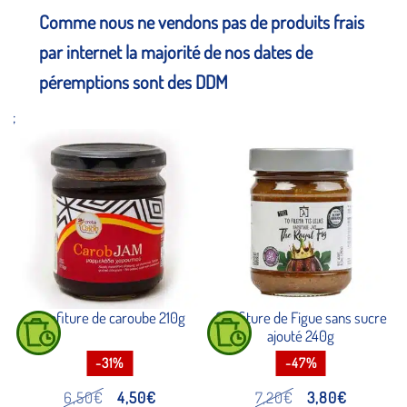
Comme nous ne vendons pas de produits frais
par internet la majorité de nos dates de
péremptions sont des DDM
;
Confiture de caroube 210g
Confiture de Figue sans sucre
ajouté 240g
-31%
-47%
Le
Le
Le
Le
6,50
€
4,50
€
7,20
€
3,80
€