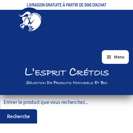
LIVRAISON GRATUITE À PARTIR DE 99€ D'ACHAT
Aller
Aller
Menu
à
au
L'esprit Crétois
ACCUEIL
la
contenu
navigation
ALIMENTAIRE/EPICERIE FINE
Sélection De Produits Naturels Et Bio
BIEN-ÊTRE ET BEAUTÉ
Recherche pour :
VRAC
COFFRETS CADEAUX
Recherche
PRODUITS BIO