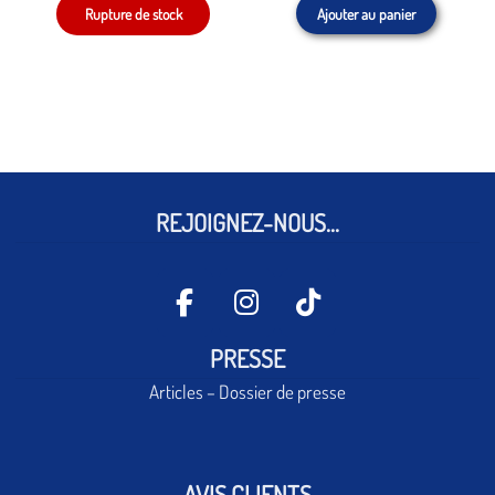
Ajouter au panier
initial
actuel
initial
actuel
était :
est :
était :
est :
9,50€.
7,20€.
6,70€.
5,00€.
REJOIGNEZ-NOUS...
PRESSE
Articles – Dossier de presse
AVIS CLIENTS