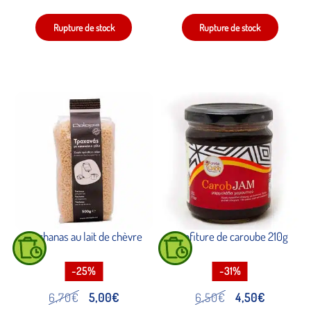
prix
prix
prix
prix
initial
actuel
initial
actuel
était :
est :
était :
est :
6,50€.
4,50€.
7,20€.
3,80€.
Trachanas au lait de chèvre
Confiture de caroube 210g
-25%
-31%
Le
Le
Le
Le
6,70
€
5,00
€
6,50
€
4,50
€