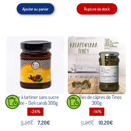
prix
prix
prix
prix
Ajouter au panier
initial
actuel
initial
actuel
était :
est :
était :
est :
6,70€.
5,00€.
6,50€.
4,50€.
Pâte à tartiner sans sucre
Feuilles de câpres de Tinos
ajouté – Deli carob 300g
300g
-24%
-14%
Le
Le
Le
Le
9,50
€
7,20
€
11,90
€
10,20
€
prix
prix
prix
prix