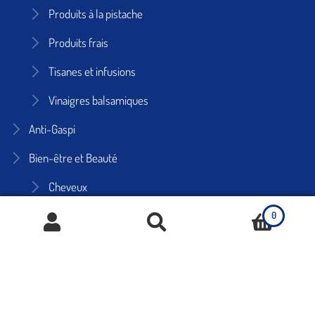
Produits à la pistache
Produits frais
Tisanes et infusions
Vinaigres balsamiques
Anti-Gaspi
Bien-être et Beauté
Cheveux
Corps
0
Huiles naturelles
Pour hommes
Recherche
de
Savons naturels
produits