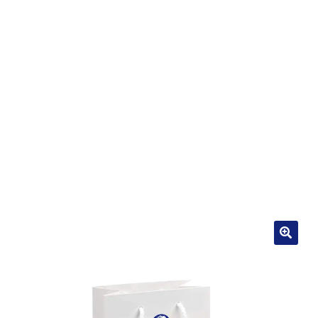
PROMOTIONS DU MOIS, JUSQU’À 50%!
UNE BOUTIQUE CRÉTOISE À PARIS
INFOS CRÈTE
PRODUITS ET BIENFAITS
CONTACT
AVIS CLIENTS
🔍