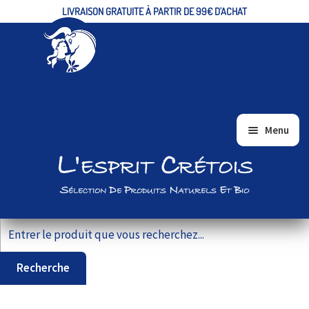
LIVRAISON GRATUITE À PARTIR DE 99€ D'ACHAT
Aller
Aller
Menu
à
au
L'esprit Crétois
ACCUEIL
la
contenu
navigation
ALIMENTAIRE/EPICERIE FINE
Sélection De Produits Naturels Et Bio
BIEN-ÊTRE ET BEAUTÉ
Recherche pour :
VRAC
COFFRETS CADEAUX
Recherche
PRODUITS BIO