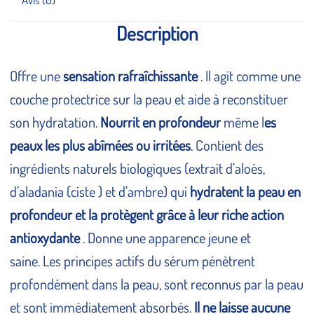
Description
Offre une
sensation rafraîchissante
. Il agit comme une
couche protectrice sur la peau et aide à reconstituer
Fermeture Estivale 2026
son hydratation.
Nourrit en profondeur
même l
es
peaux les plus abîmées ou irritées
. Contient des
du 7 au 28 août inclus
ingrédients naturels biologiques (extrait d’aloès,
d’aladania (ciste ) et d’ambre) qui
hydratent la peau en
profondeur et la protègent grâce à leur riche action
antioxydante
. Donne une apparence jeune et
saine. Les principes actifs du sérum pénètrent
profondément dans la peau, sont reconnus par la peau
et sont immédiatement absorbés.
Il ne laisse aucune