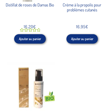
Distillat de roses de Damas Bio
Crème à la propolis pour
problèmes cutanés
16,20
€
16,95
€
Note
Ajouter au panier
Ajouter au panier
5.00
sur
5