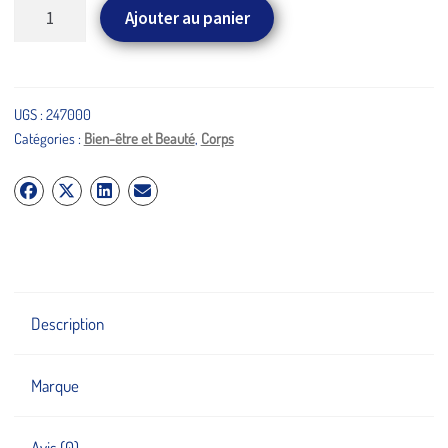
quantité
Ajouter au panier
de
Sérum
corporel
Bio
UGS :
247000
Catégories :
Bien-être et Beauté
,
Corps
hydratant
en
profondeur
(250
ml)
Description
Marque
Avis (0)