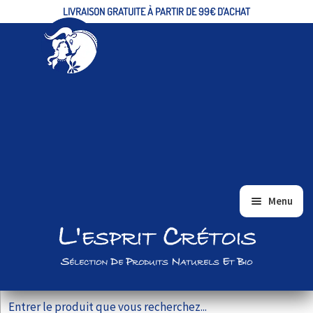
LIVRAISON GRATUITE À PARTIR DE 99€ D'ACHAT
Aller
Aller
Menu
à
au
L'esprit Crétois
ACCUEIL
la
contenu
navigation
ALIMENTAIRE/EPICERIE FINE
Sélection De Produits Naturels Et Bio
BIEN-ÊTRE ET BEAUTÉ
Recherche pour :
VRAC