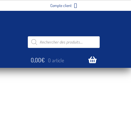
Se connecter
s de Throuba
Recherche
de
produits
0,00
€
0 article