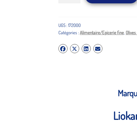
de
Tapenade
aux
olives
UGS :
172000
Catégories :
Alimentaire/Epicerie fine
,
Olives
noires
de
Throuba
Marq
Lioka