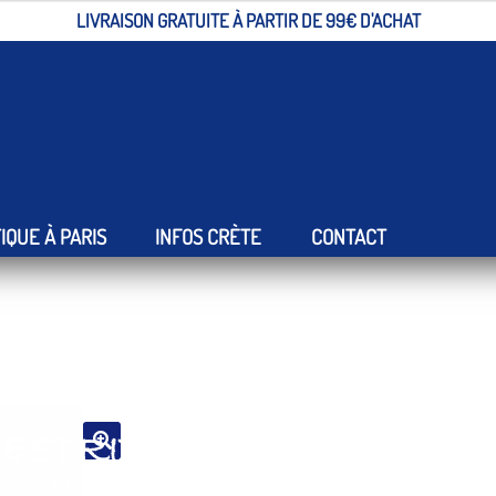
LIVRAISON GRATUITE À PARTIR DE 99€ D'ACHAT
Alimentaire/Epicerie fine
Olives et tapenades
Tapenade aux olives noire
IQUE À PARIS
INFOS CRÈTE
CONTACT
'esprit Crétois
🔍
ction De Produits Naturels Et Bio