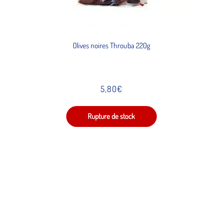
Olives noires Throuba 220g
5,80
€