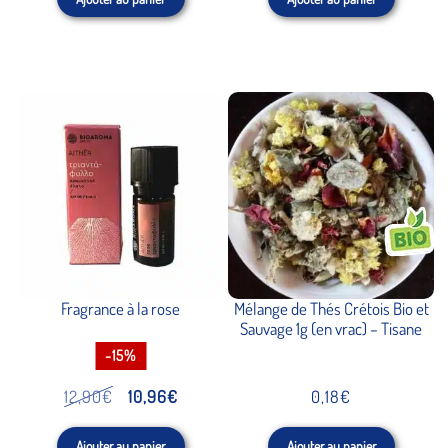
5.00
sur
5
Fragrance à la rose
Mélange de Thés Crétois Bio et
Sauvage 1g (en vrac) – Tisane
-15%
Le
Le
12,90
€
10,96
€
0,18
€
prix
prix
Ajouter au panier
Ajouter au panier