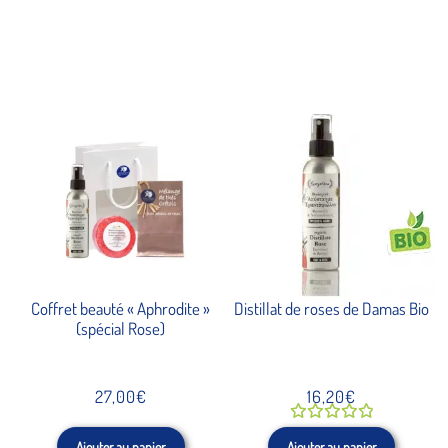
Coffret beauté « Aphrodite »
Distillat de roses de Damas Bio
(spécial Rose)
27,00
€
16,20
€
Note
Ajouter au panier
Ajouter au panier