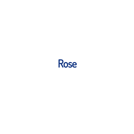
UNE BOUTIQUE CRÉTOISE À PARIS
INFOS CRÈTE
PRODUITS ET BIENFAITS
CONTACT
AVIS CLIENTS
Rose