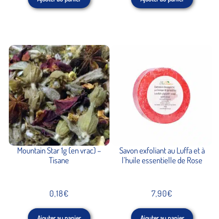
initial
actuel
était :
est :
12,90€.
10,96€.
Fermeture Estivale 2026
du 7 au 28 août inclus
Mountain Star 1g (en vrac) –
Savon exfoliant au Luffa et à
Tisane
l’huile essentielle de Rose
0,18
€
7,90
€
Ajouter au panier
Ajouter au panier