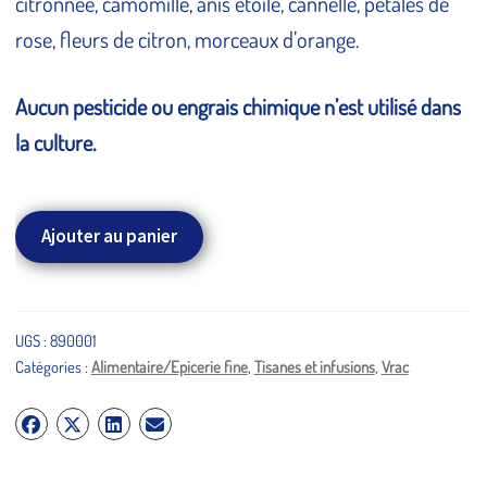
citronnée, camomille, anis étoilé, cannelle, pétales de
rose, fleurs de citron, morceaux d’orange.
Aucun pesticide ou engrais chimique n’est utilisé dans
la culture.
quantité
Ajouter au panier
de
Mountain
Star
1g
UGS :
890001
Catégories :
Alimentaire/Epicerie fine
,
Tisanes et infusions
,
Vrac
(en
vrac)
-
Tisane