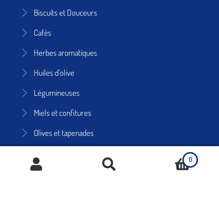
Biscuits et Douceurs
Cafés
Herbes aromatiques
Huiles d'olive
Légumineuses
Miels et confitures
Olives et tapenades
Pains à Dakos
0
Pâtes, sauces, pesto
Produits à la caroube
Recherche
Produits à la grenade
de