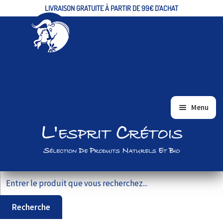
LIVRAISON GRATUITE À PARTIR DE 99€ D'ACHAT
Aller
Aller
Menu
à
au
L'esprit Crétois
ACCUEIL
la
contenu
navigation
ALIMENTAIRE/EPICERIE FINE
Sélection De Produits Naturels Et Bio
BIEN-ÊTRE ET BEAUTÉ
Recherche pour :
VRAC
COFFRETS CADEAUX
Recherche
PRODUITS BIO