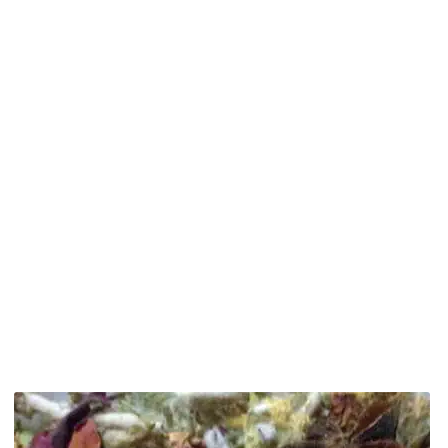
PROMOTIONS DU MOIS, JUSQU’À 50%!
UNE BOUTIQUE CRÉTOISE À PARIS
INFOS CRÈTE
PRODUITS ET BIENFAITS
CONTACT
AVIS CLIENTS