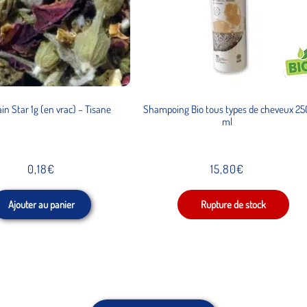
n Star 1g (en vrac) – Tisane
Shampoing Bio tous types de cheveux 25
ml
0,18
€
15,80
€
Ajouter au panier