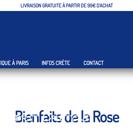
LIVRAISON GRATUITE À PARTIR DE 99€ D'ACHAT
Accueil
Produits & Bienfaits
peau
Bienfaits de la Rose
IQUE À PARIS
INFOS CRÈTE
CONTACT
Bienfaits de la Rose
'esprit Crétois
ction De Produits Naturels Et Bio