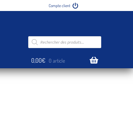
Se connecter
Recherche
de
produits
0,00
€
0 article