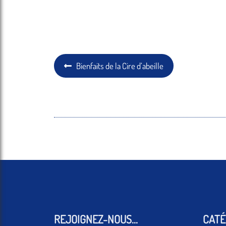
Navigation
Article
Bienfaits de la Cire d’abeille
précédent :
de
l’article
REJOIGNEZ-NOUS...
CATÉ