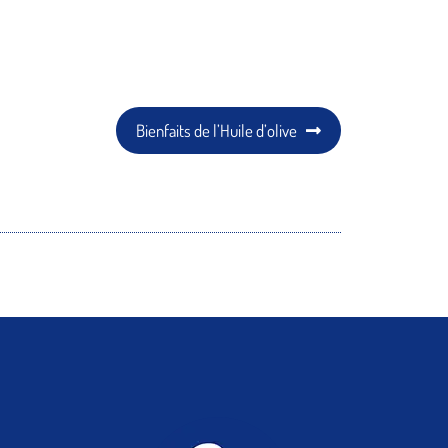
Article
Bienfaits de l’Huile d’olive
suivant :