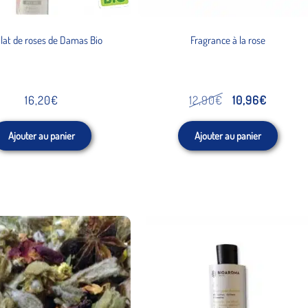
illat de roses de Damas Bio
Fragrance à la rose
Fermeture Estivale 2026
Le
Le
16,20
€
12,90
€
10,96
€
prix
prix
du 7 au 28 août inclus
Ajouter au panier
Ajouter au panier
initial
actuel
était :
est :
12,90€.
10,96€.